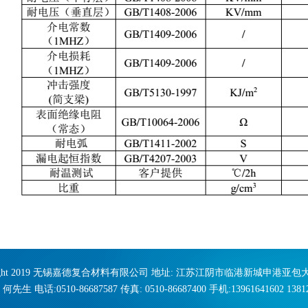
right 2019 无锡嘉德复合材料有限公司 地址: 江苏江阴市临港新城申港亚包
何先生 电话:0510-86687587 传真: 0510-86687400 手机:13961641602 13812