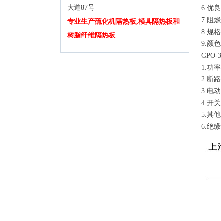
大道87号
6.优
7.阻
专业生产硫化机隔热板,模具隔热板和
8.规
树脂纤维隔热板.
9.颜
GPO
1.
2.断
3.电
4.开
5.其
6.绝