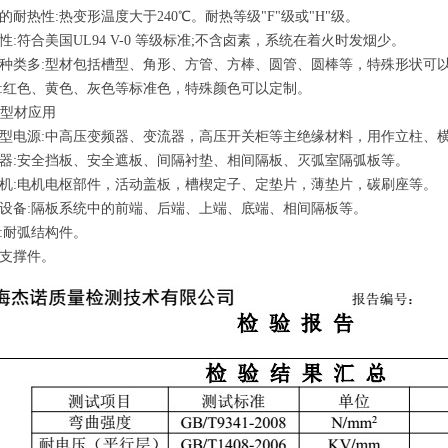
良的耐热性:热变形温度大于240℃。耐热等级"F"级或"H"级。
燃性:符合美国UL94 V-0 等级标准;不含卤素，系统在着火时发烟少。
格种类多:型材包括槽型、角形、方管、方棒、圆管、圆棒等，特殊形状可
色:红色、黄色、灰色等标准色，特殊颜色可以定制。
-3型材应用
功率型电源:中高压变频器、变流器，高压开关柜等主绝缘材料，用作立柱、
路器:安全挡板、安全遮板、间隔衬垫、相间隔板、灭弧室隔弧板等。
动机:电机电枢部件，活动盖板，槽楔定子、定垫片，薄垫片，碳刷座等。
关设备:隔板系统中的前端、后端、上端、底端、相间隔板等。
他:耐弧结构件。
缘支撑件。