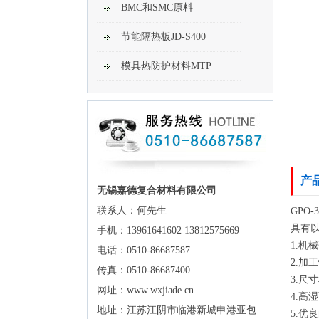
BMC和SMC原料
节能隔热板JD-S400
模具热防护材料MTP
产
无锡嘉德复合材料有限公司
联系人：何先生
GPO
具有
手机：13961641602 13812575669
1.机
电话：0510-86687587
2.
传真：0510-86687400
3.
网址：www.wxjiade.cn
4.高
地址：江苏江阴市临港新城申港亚包
5.优