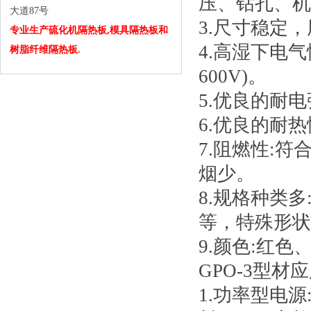
压、钻孔、机
大道87号
3.尺寸稳定
专业生产硫化机隔热板,模具隔热板和
4.高湿下电
树脂纤维隔热板.
600V)。
5.优良的耐电
6.优良的耐热
7.阻燃性:符
烟少。
8.规格种类
等，特殊形状
9.颜色:红
GPO-3型材
1.功率型电